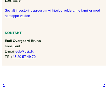
Læs mere:
Socialt investeringsprogram vil hjælpe voldsramte familier med
at stoppe volden
KONTAKT
Emil Overgaard Bruhn
Konsulent
E-mail
eob@dsi.dk
Tlf. +
45 20 57 49 70
‹
›