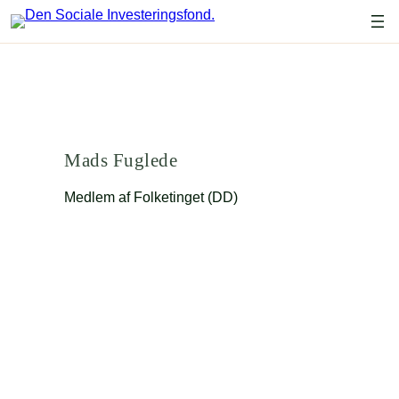
Spring
til
indhold
Mads Fuglede
Medlem af Folketinget (DD)