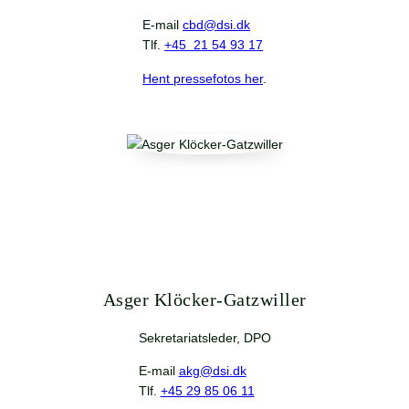
E-mail
cbd@dsi.dk
Tlf.
+45 21 54 93 17
Hent pressefotos her
.
Asger Klöcker-Gatzwiller
Sekretariatsleder, DPO
E-mail
akg@dsi.dk
Tlf.
+45 29 85 06 11