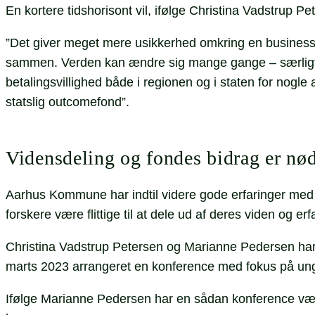
En kortere tidshorisont vil, ifølge Christina Vadstrup P
”Det giver meget mere usikkerhed omkring en busines
sammen. Verden kan ændre sig mange gange – særligt in
betalingsvillighed både i regionen og i staten for nog
statslig outcomefond”.
Vidensdeling og fondes bidrag er n
Aarhus Kommune har indtil videre gode erfaringer med
forskere være flittige til at dele ud af deres viden og er
Christina Vadstrup Petersen og Marianne Pedersen ha
marts 2023 arrangeret en konference med fokus på ung
Ifølge Marianne Pedersen har en sådan konference være