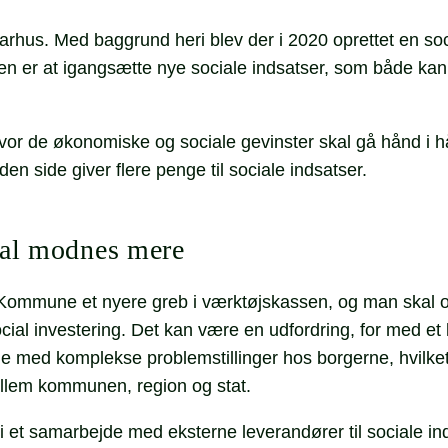
Aarhus. Med baggrund heri blev der i 2020 oprettet en s
en er at igangsætte nye sociale indsatser, som både kan 
vor de økonomiske og sociale gevinster skal gå hånd i h
n side giver flere penge til sociale indsatser.
skal modnes mere
s Kommune et nyere greb i værktøjskassen, og man skal 
l investering. Det kan være en udfordring, for med et l
ne med komplekse problemstillinger hos borgerne, hvilk
llem kommunen, region og stat.
 et samarbejde med eksterne leverandører til sociale in