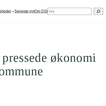
S
igheder
Seneste nyt
Om DSI
ø
g
n pressede økonomi
 Kommune