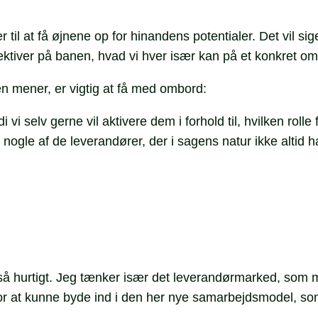
er til at få øjnene op for hinandens potentialer. Det vil sig
pektiver på banen, hvad vi hver især kan på et konkret om
en mener, er vigtig at få med ombord:
i vi selv gerne vil aktivere dem i forhold til, hvilken r
nogle af de leverandører, der i sagens natur ikke altid har
å hurtigt. Jeg tænker især det leverandørmarked, som ma
r at kunne byde ind i den her nye samarbejdsmodel, som j