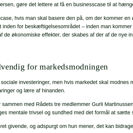
etersen, gøre det lettere at få en businesscase til at hæ
scase, hvis man skal basere den på, om der kommer en 
den for beskæftigelsesområdet – inden man kommer derti
le af de økonomiske effekter, der skabes af der af de ny
ødvendig for markedsmodningen
 sociale investeringer, men hvis markedet skal modnes 
faringer og lære af hinanden.
r sammen med Rådets tre medlemmer Gurli Martinussen,
es mentale trivsel og sundhed med det formål at sætte 
t givende, og adspurgt om hun mener, det kan bidrage t