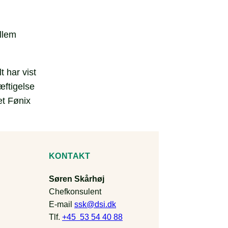
llem
 har vist
æftigelse
et Fønix
KONTAKT
Søren Skårhøj
Chefkonsulent
E-mail
ssk@dsi.dk
Tlf.
+45 53 54 40 88