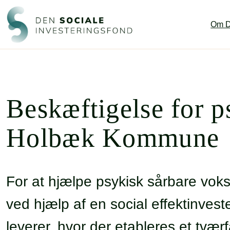
Spring
til
Om D
indhold
Beskæftigelse for p
Holbæk Kommune
For at hjælpe psykisk sårbare vok
ved hjælp af en social effektinvest
leverer, hvor der etableres et tvæ