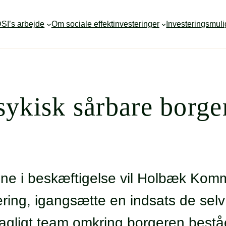
SI’s arbejde
Om sociale effektinvesteringer
Investeringsmul
sykisk sårbare borger
sne i beskæftigelse vil Holbæk Ko
ering, igangsætte en indsats de selv
rfagligt team omkring borgeren best