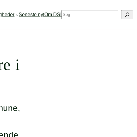
S
igheder
Seneste nyt
Om DSI
ø
g
e i
mmune,
ående