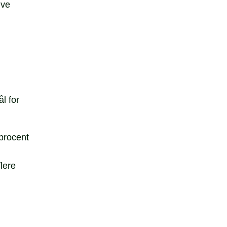
ive
l for
procent
lere