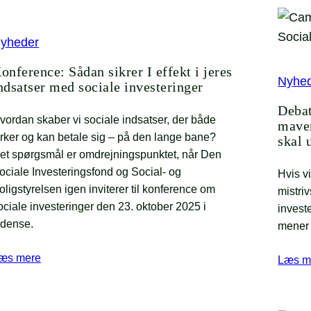
yheder
onference: Sådan sikrer I effekt i jeres
Nyhe
ndsatser med sociale investeringer
Debat
vordan skaber vi sociale indsatser, der både
maven
irker og kan betale sig – på den lange bane?
skal 
et spørgsmål er omdrejningspunktet, når Den
ociale Investeringsfond og Social- og
Hvis vi
oligstyrelsen igen inviterer til konference om
mistriv
ociale investeringer den 23. oktober 2025 i
investe
dense.
mener 
æs mere
Læs m