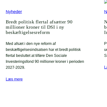
Nyheder
N
Bredt politisk flertal afsætter 90
N
millioner kroner til DSI i ny
b
beskæftigelsesreform
I
Med afsæt i den nye reform af
P
beskæftigelsesindsatsen har et bredt politisk
u
flertal besluttet at tilføre Den Sociale
S
Investeringsfond 90 millioner kroner i perioden
L
2027-2029.
Læs mere