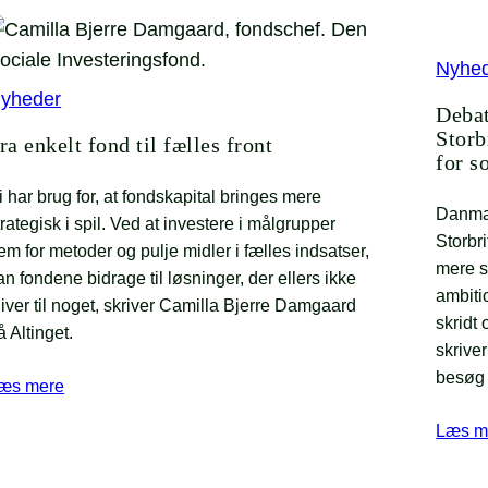
Nyhe
yheder
Deba
Storb
ra enkelt fond til fælles front
for s
i har brug for, at fondskapital bringes mere
Danma
trategisk i spil. Ved at investere i målgrupper
Storbr
rem for metoder og pulje midler i fælles indsatser,
mere s
an fondene bidrage til løsninger, der ellers ikke
ambiti
liver til noget, skriver Camilla Bjerre Damgaard
skridt
å Altinget.
skriver
besøg 
æs mere
Læs m