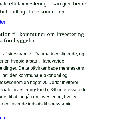
der
ation til kommuner om investering
essforebyggelse
et af stressramte i Danmark er stigende, og
 er en hyppig årsag til langvarige
ldinger. Dette påvirker både menneskers
alitet, den kommunale økonomi og
dsøkonomien negativt. Derfor inviterer
ciale Investeringsfond (DSI) interesserede
r til at indgå i en investering, hvor vi
er en lovende indsats til stressramte.
ere