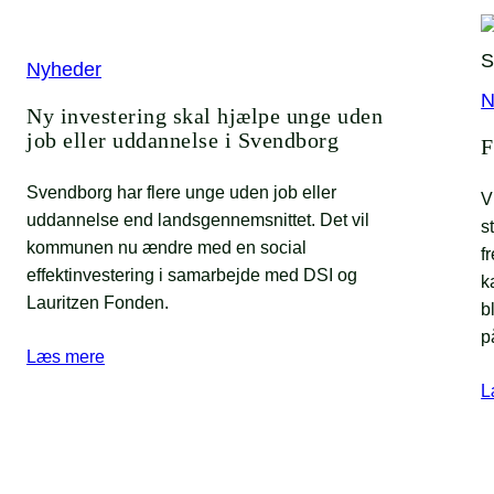
Nyheder
N
Ny investering skal hjælpe unge uden
job eller uddannelse i Svendborg
F
Svendborg har flere unge uden job eller
V
uddannelse end landsgennemsnittet. Det vil
s
kommunen nu ændre med en social
f
effektinvestering i samarbejde med DSI og
k
Lauritzen Fonden.
b
p
Læs mere
L