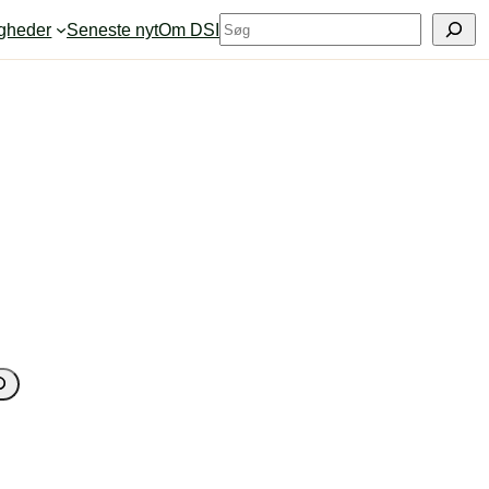
S
igheder
Seneste nyt
Om DSI
ø
g