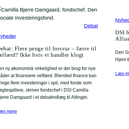
Nyhe
Debat
DSI b
yheder
Allia
ebat: Flere penge til forsvar – færre til
Den So
elfærd? Ikke hvis vi handler klogt
Hjem ti
 en ny økonomisk virkelighed er der brug for nye
Læs m
åder at finansiere velfærd. Blended finance kan
ringe flere investeringer i spil, med fonde som
øglespillere, skriver fondschef i DSI Camilla
jerre Damgaard i et debatindlæg til Altinget.
æs mere