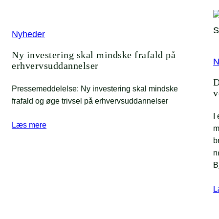
Nyheder
Ny investering skal mindske frafald på
N
erhvervsuddannelser
D
Pressemeddelelse: Ny investering skal mindske
v
frafald og øge trivsel på erhvervsuddannelser
I
Læs mere
m
b
n
B
L