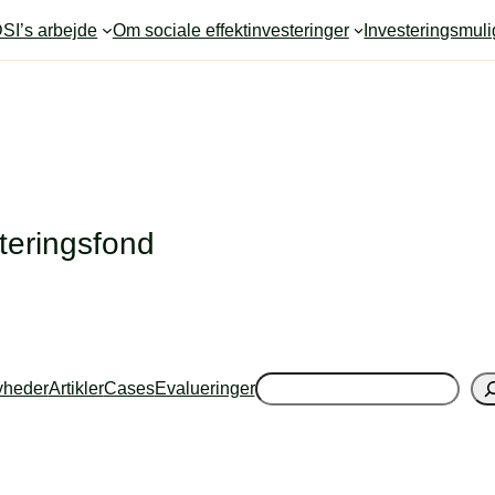
SI’s arbejde
Om sociale effektinvesteringer
Investeringsmul
teringsfond
Søg
heder
Artikler
Cases
Evalueringer