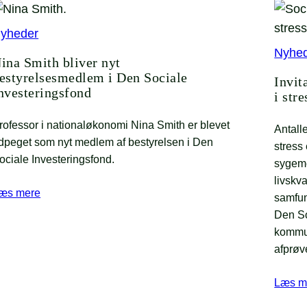
yheder
Nyhe
ina Smith bliver nyt
estyrelsesmedlem i Den Sociale
Invit
nvesteringsfond
i str
rofessor i nationaløkonomi Nina Smith er blevet
Antall
dpeget som nyt medlem af bestyrelsen i Den
stress
ociale Investeringsfond.
sygeme
livskv
æs mere
samfun
Den So
kommune
afprøv
Læs m